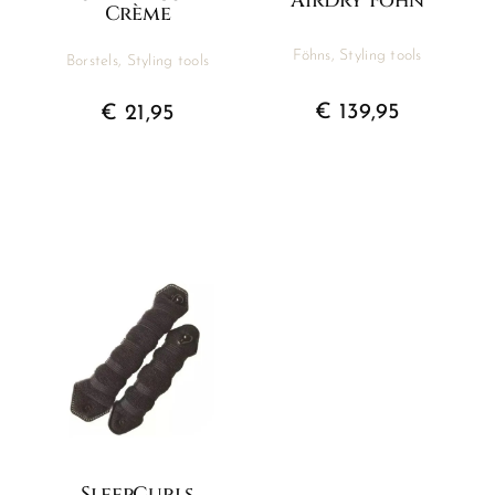
AirDry Föhn
Crème
Föhns
,
Styling tools
Borstels
,
Styling tools
€
139,95
€
21,95
SleepCurls