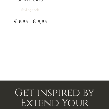
Styling tools
Prijsklasse:
€
8,95
-
€
9,95
€ 8,95
tot
€ 9,95
Get inspired by
Extend Your