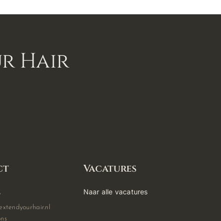
ur Hair
ct
Vacatures
Naar alle vacatures
7
xtendyourhair.nl
ns