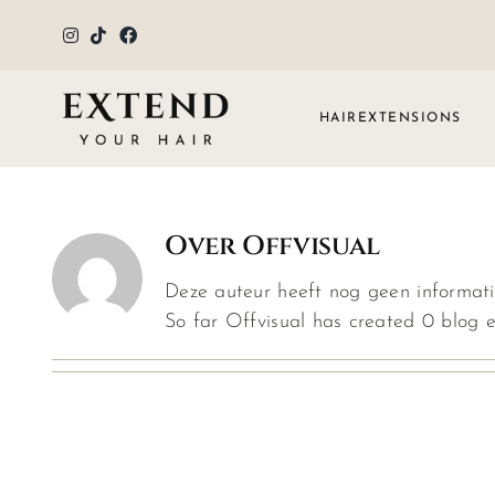
Ga
naar
inhoud
HAIREXTENSIONS
Over
Offvisual
Deze auteur heeft nog geen informatie
So far Offvisual has created 0 blog en