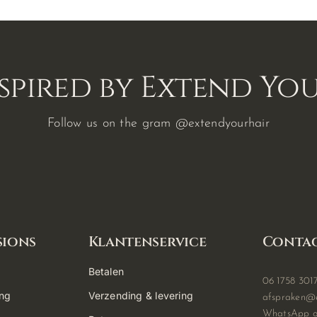
spired by Extend Yo
Follow us on the gram
@extendyourhair
sions
Klantenservice
Conta
Betalen
06 1758 301
ing
Verzending & levering
afspraken@e
WhatsApp o