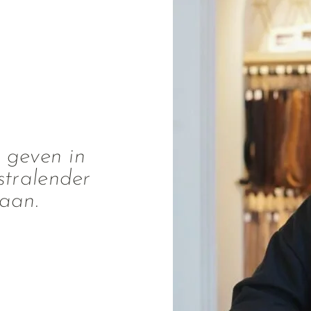
a geven in
stralender
gaan.