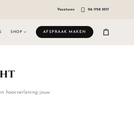
Vacatures
06 1758 3017
AFSPRAAK MAKEN
S
SHOP
cht
en haarverlening jouw