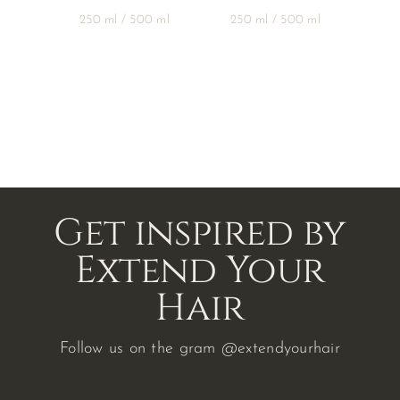
€ 19,9
€ 19,95
tot
tot
250 ml / 500 ml
250 ml / 500 ml
€ 32,9
€ 32,95
Get inspired by
Extend Your
Hair
Follow us on the gram
@extendyourhair