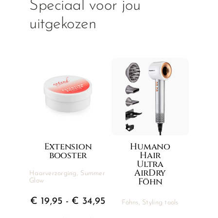
Speciaal voor jou
uitgekozen
Extension
Humano
booster
Hair
Ultra
AirDry
Haarverzorging
,
Summer
Föhn
Glow
Prijsklasse:
€
19,95
-
€
34,95
Föhns
,
Styling tools
€ 19,95