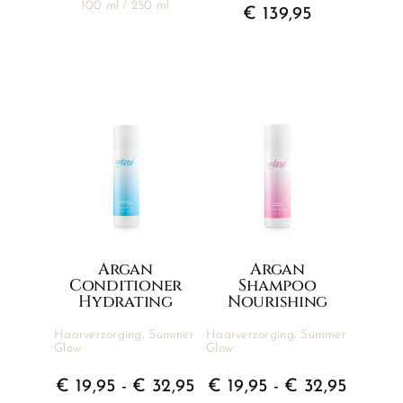
tot
100 ml / 250 ml
€
139,95
€ 34,95
Argan
Argan
Shampoo
Conditioner
Nourishing
Hydrating
Haarverzorging
,
Summer
Haarverzorging
,
Summer
Glow
Glow
Prijskl
Prijsklasse:
€
19,95
-
€
32,95
€
19,95
-
€
32,95